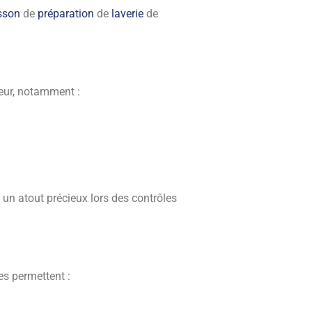
sson
de
préparation
de
laverie
de
ueur, notamment :
 un atout précieux lors des contrôles
les permettent :