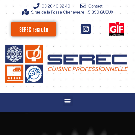
03 26 40 32 40
Contact
9 rue de la Fosse Chenevière - 51390 GUEUX
SEREC recrute