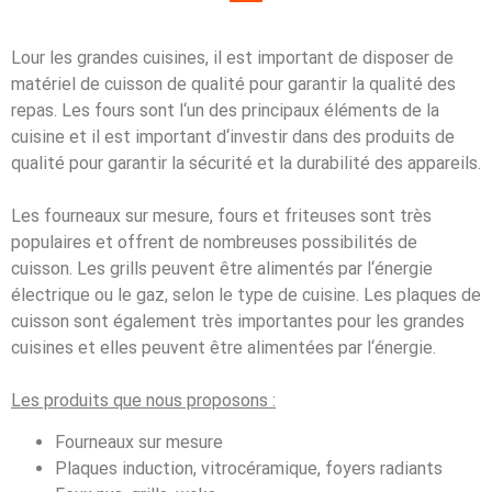
L
our
les
grand
es
cu
is
ines
,
il
est
important
de
dispos
er
de
mat
é
riel
de
cu
isson
de
qual
ité
pour
g
arant
ir
la
qual
ité
des
rep
as
.
Les
four
s
s
ont
l
‘
un
des
princip
aux
é
lé
ments
de
la
cuisine
et
il
est
important
d
‘
invest
ir
d
ans
des
produ
its
de
qual
ité
pour
g
arant
ir
la
s
é
cur
ité
et
la
dur
ab
ilit
é
des
app
are
ils
.
Les
four
neaux sur mesure
,
fours
et
friteuses
s
ont
tr
è
s
popul
aires
et
off
rent
de
n
omb
re
uses
poss
ib
ilit
és
de
cu
isson
.
Les
gr
ills
pe
u
vent
ê
tre
al
iment
és
par
l
‘
é
ner
gie
é
lect
rique
o
u
le
g
az
,
se
lon
le
type
de
cuisine
.
Les
pl
aques
de
cu
isson
s
ont
é
gal
ement
tr
è
s
important
es
pour
les
grand
es
cu
is
ines
et
ell
es
pe
u
vent
ê
tre
al
iment
é
es
par
l
‘
é
ner
gie.
Les produits que nous proposons :
Fourneaux sur mesure
Plaques induction, vitrocéramique, foyers radiants