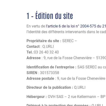
1 – Édition du site
En vertu de
l’article 6 de la loi n° 2004-575 du 2
l’identité des différents intervenants dans le cad
Propriétaire du site :
SEREC –
Contact
: Q.URLI
Tel.
:03 26 40 32 40
Adresse
: 9, rue de la Fosse Chenevière – 513
Identification de l’entreprise :
SAS SEREC au cap
SIREN
: 301573358
Adresse postale
: 9, rue de la Fosse Cheneviè
Directeur de la publication :
Q.URLI
Hébergeur :
OVH SAS – 2 rue Kellermann – BP 
Délégué à la protection des données :
Q.URLI